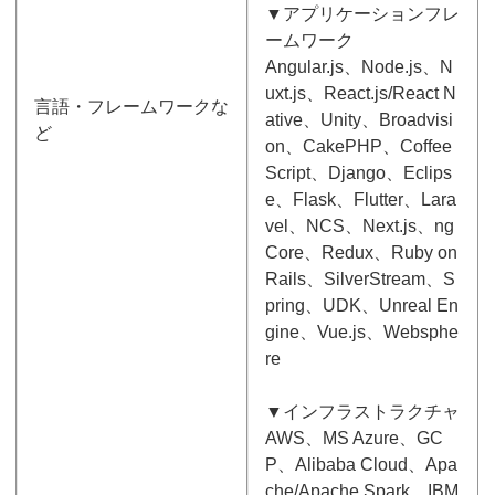
▼アプリケーションフレ
ームワーク
Angular.js、Node.js、N
uxt.js、React.js/React N
言語・フレームワークな
ative、Unity、Broadvisi
ど
on、CakePHP、Coffee
Script、Django、Eclips
e、Flask、Flutter、Lara
vel、NCS、Next.js、ng
Core、Redux、Ruby on
Rails、SilverStream、S
pring、UDK、Unreal En
gine、Vue.js、Websphe
re
▼インフラストラクチャ
AWS、MS Azure、GC
P、Alibaba Cloud、Apa
che/Apache Spark、IBM