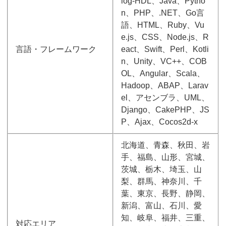
log-HDL、Java、Pytho
n、PHP、.NET、Go言
語、HTML、Ruby、Vu
e.js、CSS、Node.js、R
言語・フレームワーク
eact、Swift、Perl、Kotli
n、Unity、VC++、COB
OL、Angular、Scala、
Hadoop、ABAP、Larav
el、アセンブラ、UML、
Django、CakePHP、JS
P、Ajax、Cocos2d-x
北海道、青森、秋田、岩
手、福島、山形、宮城、
茨城、栃木、埼玉、山
梨、群馬、神奈川、千
葉、東京、長野、静岡、
新潟、富山、石川、愛
知、岐阜、福井、三重、
対応エリア