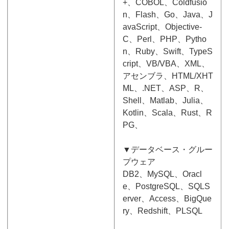
+、COBOL、Coldfusio
n、Flash、Go、Java、J
avaScript、Objective-
C、Perl、PHP、Pytho
n、Ruby、Swift、TypeS
cript、VB/VBA、XML、
アセンブラ、HTML/XHT
ML、.NET、ASP、R、
Shell、Matlab、Julia、
Kotlin、Scala、Rust、R
PG、
▼データベース・グルー
プウェア
DB2、MySQL、Oracl
e、PostgreSQL、SQLS
erver、Access、BigQue
ry、Redshift、PLSQL