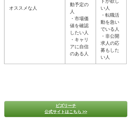
トが欲し
動予定の
オススメな人
い人
人
・転職活
・市場価
動を急い
値を確認
でいる人
したい人
・非公開
・キャリ
求人の応
アに自信
募もした
のある人
い人
ビズリーチ
公式サイトはこちら >>