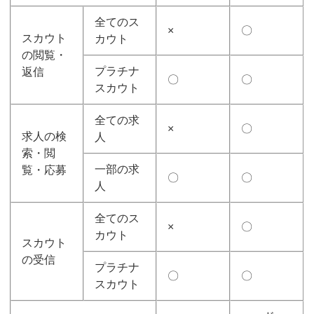
全てのス
×
〇
スカウト
カウト
の閲覧・
プラチナ
返信
〇
〇
スカウト
全ての求
×
〇
求人の検
人
索・閲
一部の求
覧・応募
〇
〇
人
全てのス
×
〇
カウト
スカウト
の受信
プラチナ
〇
〇
スカウト